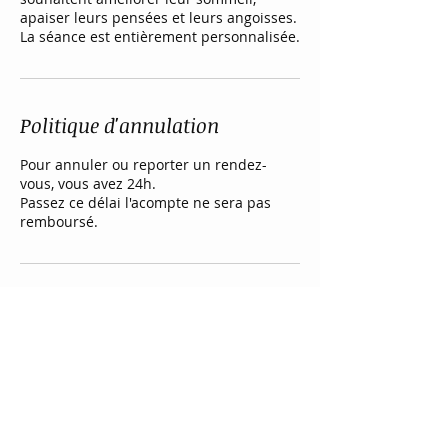
apaiser leurs pensées et leurs angoisses.
La séance est entièrement personnalisée.
Politique d'annulation
Pour annuler ou reporter un rendez-
vous, vous avez 24h.
Passez ce délai l'acompte ne sera pas
remboursé.
Coordonnées
Chemin de la Chapelle 2, Saint-Cergue,
Switzerland
+41 79 433 34 88
corpsenvie.ch@gmail.com