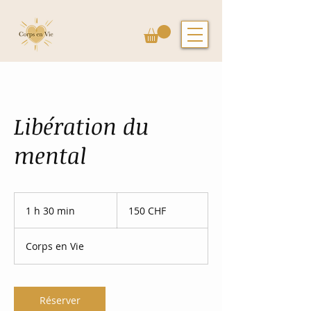
Libération du
mental
150
francs
1 h 30 min
1
150 CHF
suisses
3
0
Corps en Vie
m
i
n
Réserver