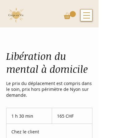
Libération du
mental à domicile
Le prix du déplacement est compris dans
le soin, prix hors périmètre de Nyon sur
demande.
165
francs
1 h 30 min
1
165 CHF
suisses
3
0
Chez le client
m